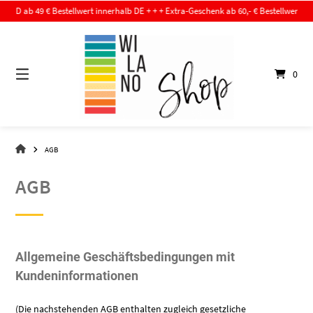
Springe
ab 49 € Bestellwert innerhalb DE + + + Extra-Geschenk ab 60,- € Bestellwert + + +
zum
Inhalt
0
WI-
AGB
LA-
NO
AGB
–
DER
SHOP
Allgemeine Geschäftsbedingungen mit
Kundeninformationen
(Die nachstehenden AGB enthalten zugleich gesetzliche