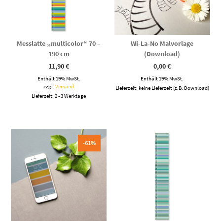
Messlatte „multicolor“ 70 –
Wi-La-No Malvorlage
190 cm
(Download)
11,90
€
0,00
€
Enthält 19% MwSt.
Enthält 19% MwSt.
zzgl.
Versand
Lieferzeit: keine Lieferzeit (z.B. Download)
Lieferzeit: 2 - 3 Werktage
-61%