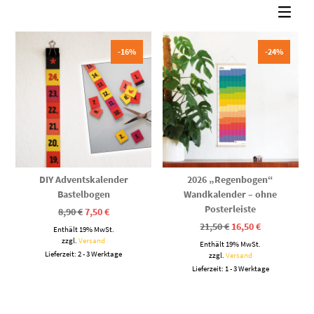
sortiert
-16%
-24%
DIY Adventskalender
2026 „Regenbogen“
Bastelbogen
Wandkalender – ohne
Posterleiste
Ursprünglicher
Aktueller
8,90
€
7,50
€
Preis
Preis
Ursprünglicher
Aktueller
21,50
€
16,50
€
Enthält 19% MwSt.
war:
ist:
Preis
Preis
8,90 €
7,50 €.
zzgl.
Versand
Enthält 19% MwSt.
war:
ist:
Lieferzeit: 2 - 3 Werktage
21,50 €
16,50 €.
zzgl.
Versand
Lieferzeit: 1 - 3 Werktage