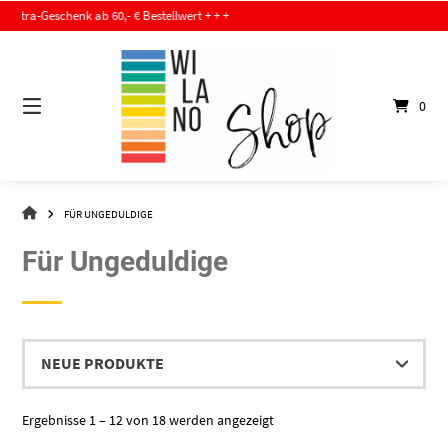
Springe
-Geschenk ab 60,- € Bestellwert + + +
zum
Inhalt
0
WI-
FÜR UNGEDULDIGE
LA-
NO
Für Ungeduldige
–
DER
SHOP
Nach
Ergebnisse 1 – 12 von 18 werden angezeigt
Aktualität