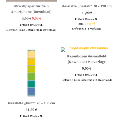
48 Wallpaper für Dein
Messlatte „pastell“ 70 – 190 cm
Smartphone (Download)
11,90
€
Ursprünglicher
Aktueller
2,50
€
0,99
€
Enthält 19% MwSt.
Preis
Preis
zzgl.
Versand
Enthält 19% MwSt.
war:
ist:
2,50 €
0,99 €.
Lieferzeit: 2 - 3 Werktage
Lieferzeit: keine Lieferzeit (z.B. Download)
Regenbogen Ausmalbild
(Download) Malvorlage
0,00
€
Enthält 19% MwSt.
Lieferzeit: keine Lieferzeit (z.B. Download)
Messlatte „bunt“ 70 – 190 cm
11,90
€
Enthält 19% MwSt.