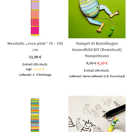
Messlatte „rosa-pink“ 70 – 190
Hampel-Ei Bastelbogen
cm
Ausmalbild DIY (Download)
Hampelmann
11,90
€
Ursprünglicher
Aktueller
4,90
€
4,20
€
Enthält 19% MwSt.
Preis
Preis
zzgl.
Versand
Enthält 19% MwSt.
war:
ist:
Lieferzeit: 2 - 3 Werktage
4,90 €
4,20 €.
Lieferzeit: keine Lieferzeit (z.B. Download)