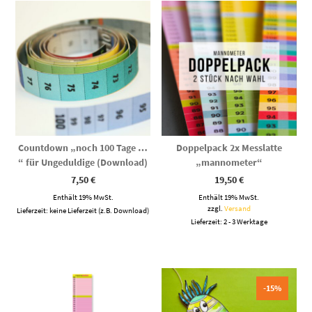
Countdown „noch 100 Tage …
Doppelpack 2x Messlatte
“ für Ungeduldige (Download)
„mannometer“
7,50
€
19,50
€
Enthält 19% MwSt.
Enthält 19% MwSt.
zzgl.
Versand
Lieferzeit: keine Lieferzeit (z.B. Download)
Lieferzeit: 2 - 3 Werktage
-15%