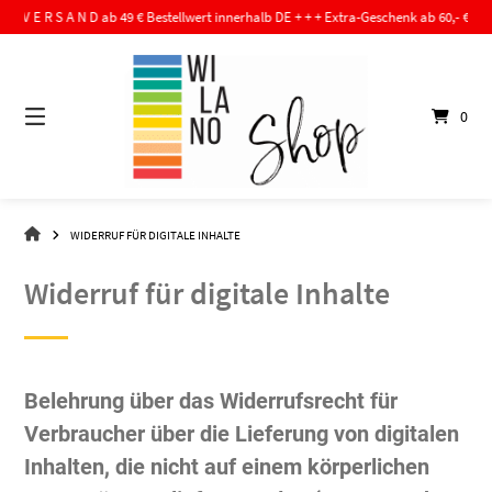
Springe
S V E R S A N D ab 49 € Bestellwert innerhalb DE + + + Extra-Geschenk ab 60,- € Bestell
zum
Inhalt
0
WI-
WIDERRUF FÜR DIGITALE INHALTE
LA-
NO
Widerruf für digitale Inhalte
–
DER
SHOP
Belehrung über das Widerrufsrecht für
Verbraucher über die Lieferung von digitalen
Inhalten, die nicht auf einem körperlichen