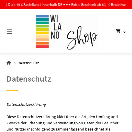
Springe
 ab 49 € Bestellwert innerhalb DE + + + Extra-Geschenk ab 60,- € Bestellwert + + +
zum
Inhalt
0
WI-
DATENSCHUTZ
LA-
NO
Datenschutz
–
DER
SHOP
Datenschutzerklärung
Diese Datenschutzerklärung klärt über die Art, den Umfang und
Zwecke der Erhebung und Verwendung von Daten der Besucher
und Nutzer (nachfolgend zusammenfassend bezeichnet als