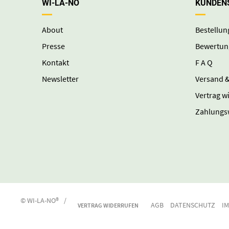
WI-LA-NO
KUNDEN
About
Bestellun
Presse
Bewertun
Kontakt
F A Q
Newsletter
Versand &
Vertrag w
Zahlungs
© WI-LA-NO®
/
AGB
DATENSCHUTZ
I
VERTRAG WIDERRUFEN