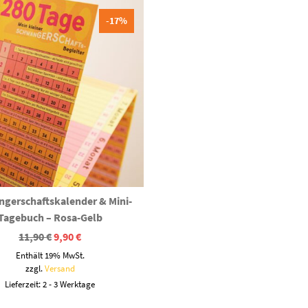
-17%
gerschaftskalender & Mini-
Tagebuch – Rosa-Gelb
Ursprünglicher
Aktueller
11,90
€
9,90
€
Preis
Preis
Enthält 19% MwSt.
war:
ist:
11,90 €
9,90 €.
zzgl.
Versand
Lieferzeit: 2 - 3 Werktage