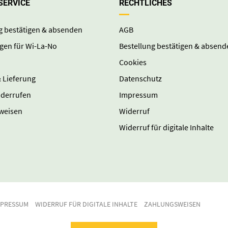
SERVICE
RECHTLICHES
g bestätigen & absenden
AGB
gen für Wi-La-No
Bestellung bestätigen & absend
Cookies
 Lieferung
Datenschutz
iderrufen
Impressum
weisen
Widerruf
Widerruf für digitale Inhalte
MPRESSUM
WIDERRUF FÜR DIGITALE INHALTE
ZAHLUNGSWEISEN