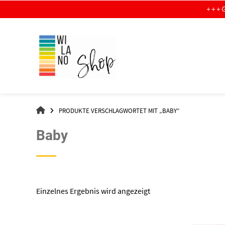
Springe
+ + + G R A T I S
zum
Inhalt
WI-
PRODUKTE VERSCHLAGWORTET MIT „BABY“
LA-
NO
Baby
–
DER
SHOP
Einzelnes Ergebnis wird angezeigt