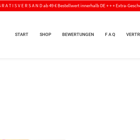
 V E R S A N D ab 49 € Bestellwert innerhalb DE + + + Extra-Geschenk ab 60,- 
START
SHOP
BEWERTUNGEN
F A Q
VERTR