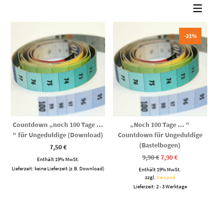
sortiert
-21%
Countdown „noch 100 Tage …
„Noch 100 Tage … “
“ für Ungeduldige (Download)
Countdown für Ungeduldige
(Bastelbogen)
7,50
€
Ursprünglicher
Aktueller
9,90
€
7,90
€
Enthält 19% MwSt.
Preis
Preis
Lieferzeit: keine Lieferzeit (z.B. Download)
Enthält 19% MwSt.
war:
ist:
9,90 €
7,90 €.
zzgl.
Versand
Lieferzeit: 2 - 3 Werktage