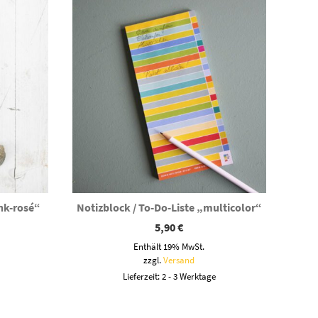
ink-rosé“
Notizblock / To-Do-Liste „multicolor“
5,90
€
Enthält 19% MwSt.
zzgl.
Versand
Lieferzeit: 2 - 3 Werktage