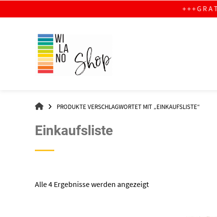
Springe
+ + + G R A T I S V E R S A N
zum
Inhalt
WI-
PRODUKTE VERSCHLAGWORTET MIT „EINKAUFSLISTE“
LA-
NO
Einkaufsliste
–
DER
SHOP
Nach
Alle 4 Ergebnisse werden angezeigt
Aktualität
sortiert