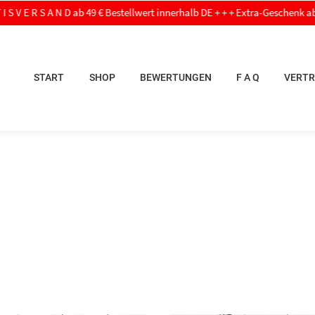
 D ab 49 € Bestellwert innerhalb DE + + + Extra-Geschenk ab 60,- € Bestellwer
START
SHOP
BEWERTUNGEN
F A Q
VERTR