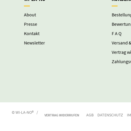
About
Bestellun
Presse
Bewertun
Kontakt
F A Q
Newsletter
Versand &
Vertrag w
Zahlungs
© WI-LA-NO®
/
AGB
DATENSCHUTZ
I
VERTRAG WIDERRUFEN