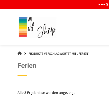
Springe
+ + + G R A T I S 
zum
Inhalt
WI-
PRODUKTE VERSCHLAGWORTET MIT „FERIEN“
LA-
NO
Ferien
–
DER
SHOP
Nach
Alle 3 Ergebnisse werden angezeigt
Aktualität
sortiert