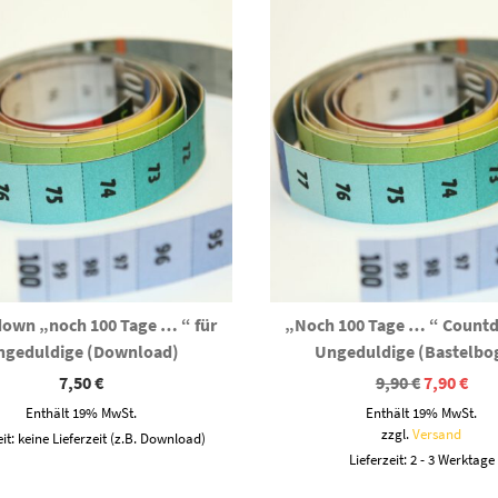
own „noch 100 Tage … “ für
„Noch 100 Tage … “ Count
ngeduldige (Download)
Ungeduldige (Bastelbo
Ursprüngl
Akt
7,50
€
9,90
€
7,90
€
Preis
Prei
Enthält 19% MwSt.
Enthält 19% MwSt.
war:
ist:
9,90 €
7,90
zzgl.
Versand
eit: keine Lieferzeit (z.B. Download)
Lieferzeit: 2 - 3 Werktage