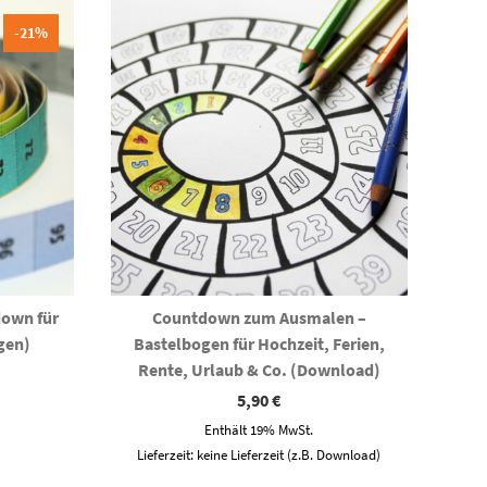
-21%
down für
Countdown zum Ausmalen –
gen)
Bastelbogen für Hochzeit, Ferien,
Rente, Urlaub & Co. (Download)
icher
ueller
s
5,90
€
 €.
Enthält 19% MwSt.
Lieferzeit: keine Lieferzeit (z.B. Download)