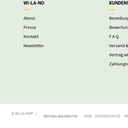
WI-LA-NO
KUNDEN
About
Bestellun
Presse
Bewertun
Kontakt
F A Q
Newsletter
Versand &
Vertrag w
Zahlungs
© WI-LA-NO®
/
AGB
DATENSCHUTZ
I
VERTRAG WIDERRUFEN