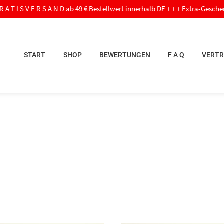
V E R S A N D ab 49 € Bestellwert innerhalb DE + + + Extra-Geschenk ab 60,- €
START
SHOP
BEWERTUNGEN
F A Q
VERTR