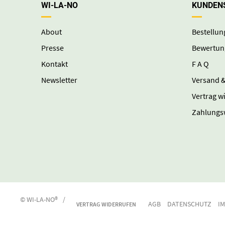
WI-LA-NO
KUNDEN
About
Bestellun
Presse
Bewertun
Kontakt
F A Q
Newsletter
Versand &
Vertrag w
Zahlungs
© WI-LA-NO®
/
AGB
DATENSCHUTZ
I
VERTRAG WIDERRUFEN