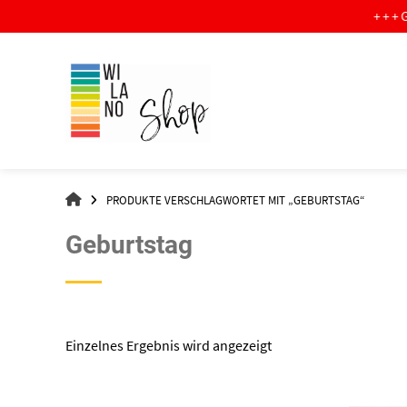
Springe
+ + + G R A T I S 
zum
Inhalt
WI-
PRODUKTE VERSCHLAGWORTET MIT „GEBURTSTAG“
LA-
NO
Geburtstag
–
DER
SHOP
Einzelnes Ergebnis wird angezeigt