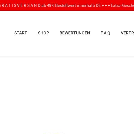
V E R S A N D ab 49 € Bestellwert innerhalb DE + + + Extra-Geschenk ab 60,- 
START
SHOP
BEWERTUNGEN
F A Q
VERTR