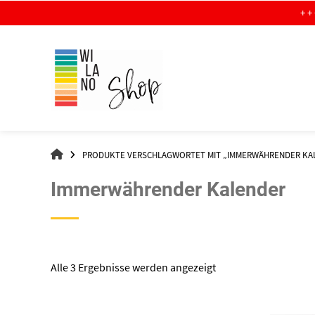
Springe
+ + + G R A T I
zum
Inhalt
WI-
PRODUKTE VERSCHLAGWORTET MIT „IMMERWÄHRENDER KA
LA-
NO
Immerwährender Kalender
–
DER
SHOP
Nach
Alle 3 Ergebnisse werden angezeigt
Aktualität
sortiert