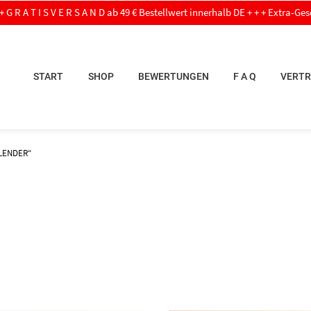
 S V E R S A N D ab 49 € Bestellwert innerhalb DE + + + Extra-Geschenk ab 60
START
SHOP
BEWERTUNGEN
F A Q
VERTR
LENDER“