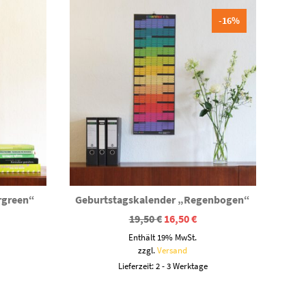
-16%
rgreen“
Geburtstagskalender „Regenbogen“
Ursprünglicher
Aktueller
19,50
€
16,50
€
Preis
Preis
Enthält 19% MwSt.
war:
ist:
19,50 €
16,50 €.
zzgl.
Versand
Lieferzeit: 2 - 3 Werktage