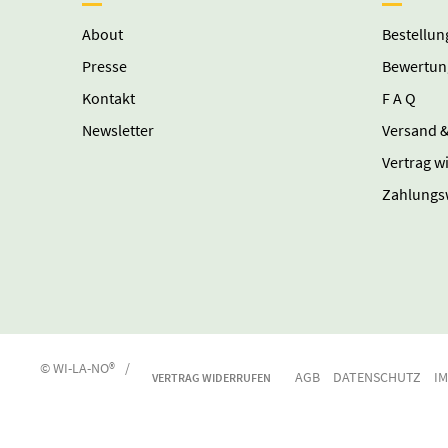
About
Bestellun
Presse
Bewertun
Kontakt
F A Q
Newsletter
Versand &
Vertrag w
Zahlungs
© WI-LA-NO®
/
AGB
DATENSCHUTZ
I
VERTRAG WIDERRUFEN