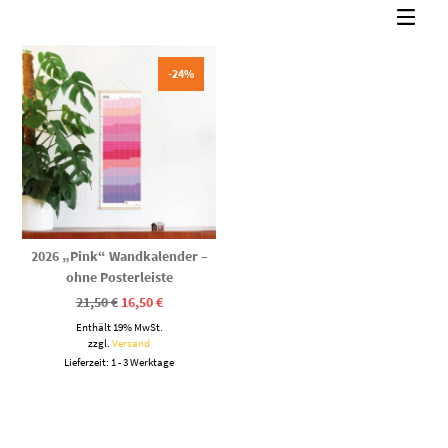
-24%
2026 „Pink“ Wandkalender –
ohne Posterleiste
Ursprünglicher
Aktueller
21,50
€
16,50
€
Preis
Preis
Enthält 19% MwSt.
war:
ist:
21,50 €
16,50 €.
zzgl.
Versand
Lieferzeit: 1 - 3 Werktage