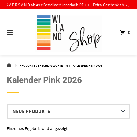
Springe
 I S V E R S A N D ab 49 € Bestellwert innerhalb DE + + + Extra-Geschenk ab 60,- € Beste
zum
Inhalt
0
WI-
PRODUKTE VERSCHLAGWORTET MIT „KALENDER PINK 2026“
LA-
NO
Kalender Pink 2026
–
DER
SHOP
Einzelnes Ergebnis wird angezeigt