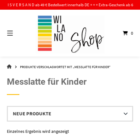
Springe
 T I S V E R S A N D ab 49 € Bestellwert innerhalb DE + + + Extra-Geschenk ab 60,- € Be
zum
Inhalt
0
WI-
PRODUKTE VERSCHLAGWORTET MIT „MESSLATTE FÜR KINDER“
LA-
NO
Messlatte für Kinder
–
DER
SHOP
Einzelnes Ergebnis wird angezeigt