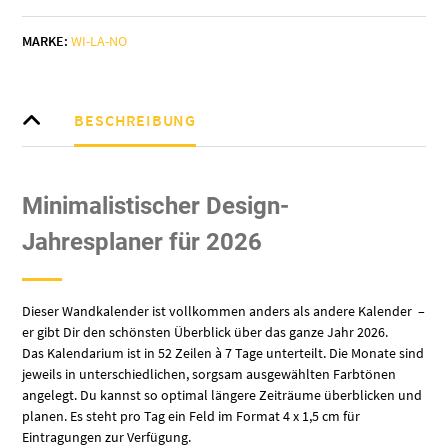
Hour“
Wandkalender
MARKE:
WI-LA-NO
-
ohne
Posterleiste
Menge
BESCHREIBUNG
Minimalistischer Design-
Jahresplaner für 2026
Dieser Wandkalender ist vollkommen anders als andere Kalender –
er gibt Dir den schönsten Überblick über das ganze Jahr 2026.
Das Kalendarium ist in 52 Zeilen à 7 Tage unterteilt. Die Monate sind
jeweils in unterschiedlichen, sorgsam ausgewählten Farbtönen
angelegt. Du kannst so optimal längere Zeiträume überblicken und
planen. Es steht pro Tag ein Feld im Format 4 x 1,5 cm für
Eintragungen zur Verfügung.