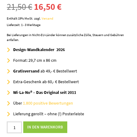
Ursprünglicher
Aktueller
21,50
€
16,50
€
Preis
Preis
Enthält 19% MwSt.
zzgl.
Versand
Lieferzeit: 1 - 3 Werktage
war:
ist:
Bei Lieferungen in Nicht-EU-Länder können zusätzliche Zölle, Steuern und Gebühren
anfallen.
21,50 €
16,50 €.
Design-Wandkalender 2026
Format: 29,7 cm x 86 cm
Gratisversand
ab 49,- € Bestellwert
Extra-Geschenk ab 60,- € Bestellwert
Wi-La-No® – Das Original seit 2011
Über
1.800 positive Bewertungen
Lieferung gerollt – ohne (!) Posterleiste
2026
IN DEN WARENKORB
„Blue