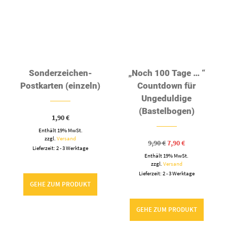
GEHE ZUM PRODUKT
GEHE ZUM PRODUKT
-15%
Hampel-Ei Bastelbogen
Geburtstagskalender
Ausmalbild DIY
„Golden Hour“
(Download)