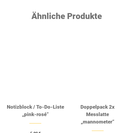
Ähnliche Produkte
Notizblock / To-Do-Liste
Doppelpack 2x
„pink-rosé“
Messlatte
„mannometer“
5,90
€
19,50
€
Enthält 19% MwSt.
zzgl.
Versand
Enthält 19% MwSt.
Lieferzeit: 2 - 3 Werktage
zzgl.
Versand
Lieferzeit: 2 - 3 Werktage
GEHE ZUM PRODUKT
GEHE ZUM PRODUKT