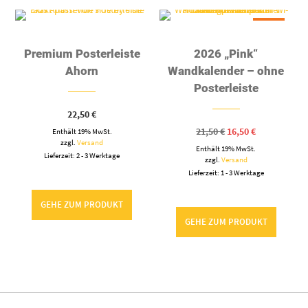
-24%
Premium Posterleiste
2026 „Pink“
Ahorn
Wandkalender – ohne
Posterleiste
22,50
€
Ursprünglicher
Aktueller
21,50
€
16,50
€
Enthält 19% MwSt.
Preis
Preis
zzgl.
Versand
Enthält 19% MwSt.
war:
ist:
Lieferzeit: 2 - 3 Werktage
21,50 €
16,50 €.
zzgl.
Versand
Lieferzeit: 1 - 3 Werktage
GEHE ZUM PRODUKT
GEHE ZUM PRODUKT