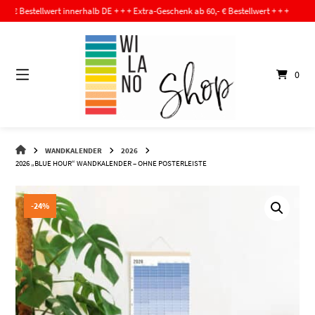
Springe
lwert innerhalb DE + + + Extra-Geschenk ab 60,- € Bestellwert + + +
zum
Inhalt
0
WI-
WANDKALENDER
2026
LA-
2026 „BLUE HOUR“ WANDKALENDER – OHNE POSTERLEISTE
NO
–
DER
-24%
SHOP