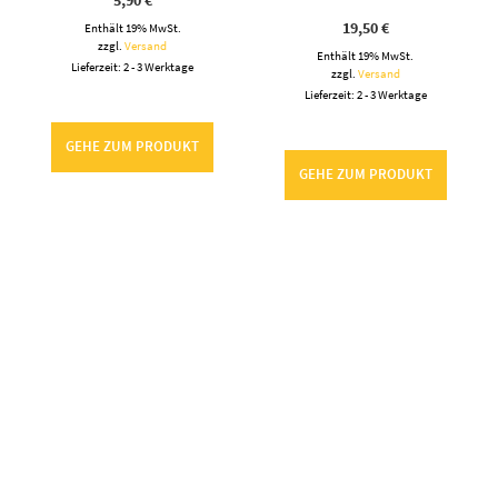
ABC-Postkarten | Das
Regenbogen Ausmalbild
Alphabet im Set
(Download) Malvorlage
35,00
€
0,00
€
Enthält 19% MwSt.
Enthält 19% MwSt.
zzgl.
Versand
Lieferzeit: keine Lieferzeit (z.B. Download)
Lieferzeit: 2 - 3 Werktage
GEHE ZUM PRODUKT
GEHE ZUM PRODUKT