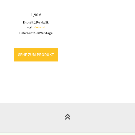
SOCIAL MEDIA
WI-LA-NO
KUNDENSERVICE
About
Bestellung bestätigen &
absenden
Presse
Bewertungen für Wi-La-No
Kontakt
F A Q
Newsletter