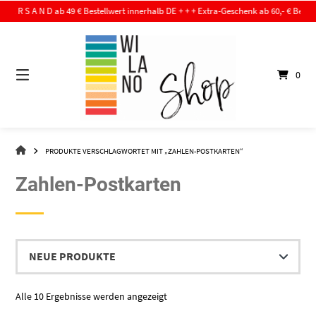
Springe
R S A N D ab 49 € Bestellwert innerhalb DE + + + Extra-Geschenk ab 60,- € Bestellwert + 
zum
Inhalt
0
WI-
PRODUKTE VERSCHLAGWORTET MIT „ZAHLEN-POSTKARTEN“
LA-
NO
Zahlen-Postkarten
–
DER
SHOP
Nach
Alle 10 Ergebnisse werden angezeigt
Aktualität