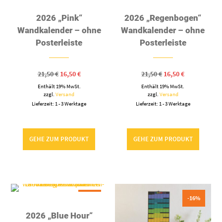
2026 „Pink“
2026 „Regenbogen“
Wandkalender – ohne
Wandkalender – ohne
Posterleiste
Posterleiste
Ursprünglicher
Aktueller
Ursprünglicher
Aktueller
21,50
€
16,50
€
21,50
€
16,50
€
Preis
Preis
Preis
Preis
Enthält 19% MwSt.
war:
ist:
Enthält 19% MwSt.
war:
ist:
21,50 €
16,50 €.
21,50 €
16,50 €.
zzgl.
Versand
zzgl.
Versand
Lieferzeit: 1 - 3 Werktage
Lieferzeit: 1 - 3 Werktage
GEHE ZUM PRODUKT
GEHE ZUM PRODUKT
-24%
-16%
2026 „Blue Hour“