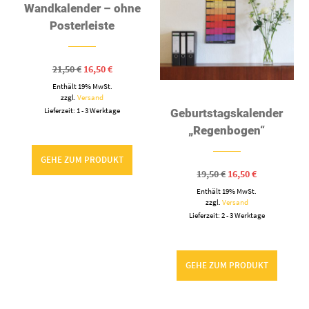
Wandkalender – ohne
Posterleiste
Ursprünglicher
Aktueller
21,50
€
16,50
€
Preis
Preis
Enthält 19% MwSt.
war:
ist:
21,50 €
16,50 €.
zzgl.
Versand
Lieferzeit: 1 - 3 Werktage
Geburtstagskalender
„Regenbogen“
GEHE ZUM PRODUKT
Ursprünglicher
Aktueller
19,50
€
16,50
€
Preis
Preis
Enthält 19% MwSt.
war:
ist:
19,50 €
16,50 €.
zzgl.
Versand
Lieferzeit: 2 - 3 Werktage
GEHE ZUM PRODUKT