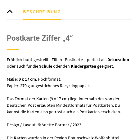
BESCHREIBUNG
Postkarte Ziffer „4“
Fröhlich-bunt-gestreifte Ziffern-Postkarte – perfekt als
Dekoration
oder auch für die
Schule
oder den
Kindergarten
geeignet.
Maße:
9 x 17 cm
. Hochformat.
Papier: 270 g ungestrichenes Recyclingpapier.
Das Format der Karten (9 x 17 cm) liegt innerhalb des von der
Deutschen Post erlaubten Mindestformats für Postkarten. Du
kannst die Karten also getrost auch als Postkarte verschicken.
Design / Layout © Anette Pörtner / 2023
Die
Karten
wurden in der Region Braunschweig-Wolfenbüttel