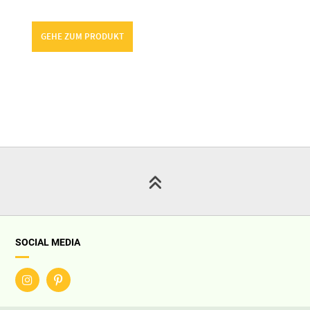
WI-LA-NO
KUNDENSERVICE
About
Bestellung bestätigen &
absenden
Presse
Bewertungen für Wi-La-No
Kontakt
F A Q
Newsletter
Versand & Lieferung
Vertrag widerrufen
Zahlungsweisen
RECHTLICHES