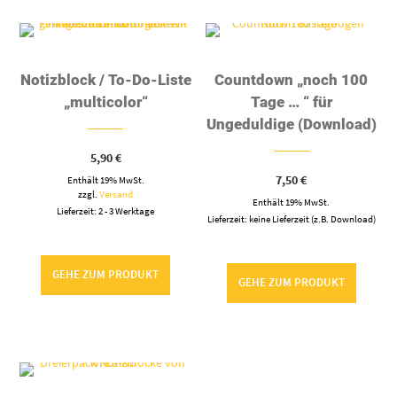
Notizblock / To-Do-Liste
Countdown „noch 100
„multicolor“
Tage … “ für
Ungeduldige (Download)
5,90
€
7,50
€
Enthält 19% MwSt.
zzgl.
Versand
Enthält 19% MwSt.
Lieferzeit: 2 - 3 Werktage
Lieferzeit: keine Lieferzeit (z.B. Download)
GEHE ZUM PRODUKT
GEHE ZUM PRODUKT