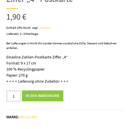
1,90
€
Enthält 19% MwSt.
zzgl.
Versand
Lieferzeit: 2 - 3 Werktage
Bei Lieferungen in Nicht-EU-Länder können zusätzliche Zölle, Steuern und Gebühren
anfallen.
Einzelne Zahlen-Postkarte Ziffer „4“
Format: 9 x 17 cm
100 % Recyclingpapier
Papier: 270 g
+ + + + Lieferung ohne Zubehör + + +
Ziffer
IN DEN WARENKORB
„4“
Postkarte
Menge
MARKE:
WI-LA-NO