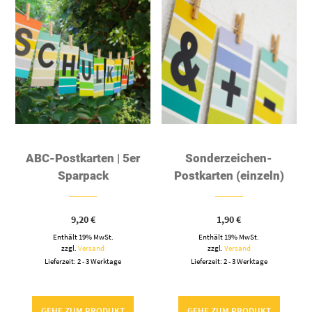
ABC-Postkarten | 5er
Sonderzeichen-
Sparpack
Postkarten (einzeln)
9,20
€
1,90
€
Enthält 19% MwSt.
Enthält 19% MwSt.
zzgl.
Versand
zzgl.
Versand
Lieferzeit: 2 - 3 Werktage
Lieferzeit: 2 - 3 Werktage
GEHE ZUM PRODUKT
GEHE ZUM PRODUKT