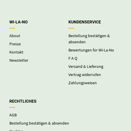
AGB
Bestellung bestätigen & absenden
Cookies
Datenschutz
Impressum
Widerruf
Widerruf für digitale Inhalte
KONTAKT
Hast Du eine Frage zu einem
Produkt oder ein Problem mit
Deiner Bestellung? Dann
nimm gerne Kontakt auf unter
bald@wi-la-no.de